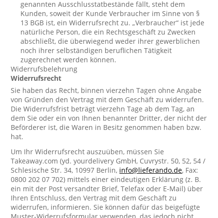
genannten Ausschlusstatbestände fällt, steht dem
Kunden, soweit der Kunde Verbraucher im Sinne von §
13 BGB ist, ein Widerrufsrecht zu. „Verbraucher“ ist jede
natürliche Person, die ein Rechtsgeschäft zu Zwecken
abschließt, die überwiegend weder ihrer gewerblichen
noch ihrer selbständigen beruflichen Tätigkeit
zugerechnet werden können.
Widerrufsbelehrung
Widerrufsrecht
Sie haben das Recht, binnen vierzehn Tagen ohne Angabe
von Gründen den Vertrag mit dem Geschäft zu widerrufen.
Die Widerrufsfrist beträgt vierzehn Tage ab dem Tag, an
dem Sie oder ein von Ihnen benannter Dritter, der nicht der
Beförderer ist, die Waren in Besitz genommen haben bzw.
hat.
Um Ihr Widerrufsrecht auszuüben, müssen Sie
Takeaway.com (yd. yourdelivery GmbH, Cuvrystr. 50, 52, 54 /
Schlesische Str. 34, 10997 Berlin,
info@lieferando.de
, Fax:
0800 202 07 702) mittels einer eindeutigen Erklärung (z. B.
ein mit der Post versandter Brief, Telefax oder E-Mail) über
Ihren Entschluss, den Vertrag mit dem Geschäft zu
widerrufen, informieren. Sie können dafür das beigefügte
Muster-Widerrufsformular verwenden, das jedoch nicht